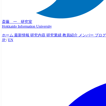
斎藤 一 研究室
Hokkaido Information University
ホーム
最新情報
研究内容
研究業績
教員紹介
メンバー
ブログ
JP
/
EN