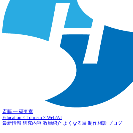
斎藤 一 研究室
Education × Tourism × Web/AI
最新情報
研究内容
教員紹介
よくなる展
制作相談
ブログ