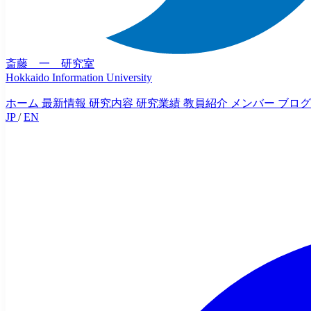
斎藤 一 研究室
Hokkaido Information University
ホーム
最新情報
研究内容
研究業績
教員紹介
メンバー
ブログ
JP
/
EN