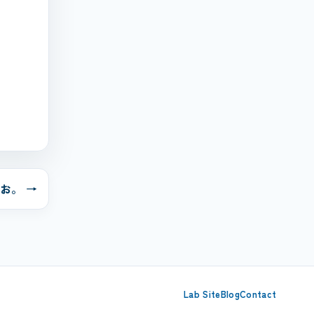
お。 →
Lab Site
Blog
Contact