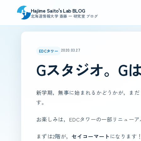
Hajime Saito's Lab BLOG
北海道情報大学 斎藤 一 研究室 ブログ
2020.03.27
EDCタワー
Gスタジオ。G
新学期，無事に始まれるかどうかが，まだ
す。
お楽しみは，EDCタワーの一部リニューア
まずは2階が，
セイコーマート
になります