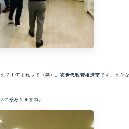
。え？！何それって（笑）。
次世代教育推進室
です。え？
。
ワク感ありますね。