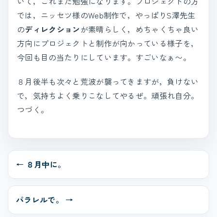
いて，これまた勉強になります。プロジェクトの方
では，ニッセツ様のWeb制作で，やっぱりS澤先生
の
ディレクション
が素晴らしく，めちゃくちゃ良い
方向にプロジェクトと制作が向かっている様子を，
今回も目の当たりにしています。すごいなぁ〜。
８月後半も次々と荒波が襲ってきますが，負けない
で，気持ちよく乗りこなしてやるぜ。頑張れ自分。
つづく。
← ８月中に。
パラレルで。 →