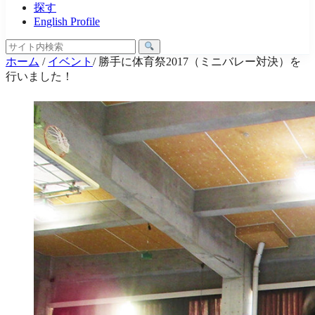
探す
English Profile
ホーム
/
イベント
/
勝手に体育祭2017（ミニバレー対決）を
行いました！